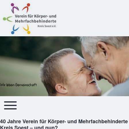
Toggle main menu
Hauptnavigation
40 Jahre Verein für Körper- und Mehrfachbehinderte
Kreis Soest – und nun?