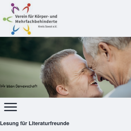
Toggle main menu
Hauptnavigation
Lesung für Literaturfreunde