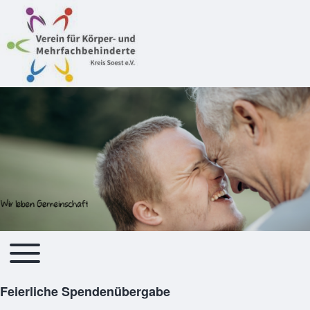
Toggle main menu
Hauptnavigation
Feierliche Spendenübergabe